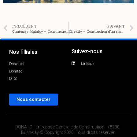
PRÉCÉDENT
SUIVANT
Chatenay Malabry – Construction d’un groupe scolaire et d’une cuisine centrale
Chevilly – Construction d’un stade de Rugby
Suivez-nous
Nos filliales
Linkedin
Donabat
Donasol
DTS
Nous contacter
DONATO - Entreprise Générale de Construction - 78200 -
Buchelay © Copyright 2020. Tous droits réservés.