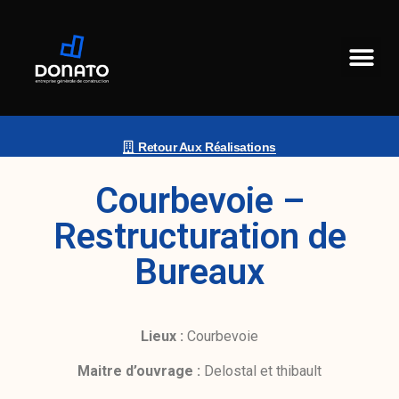
Retour Aux Réalisations
Courbevoie –
Restructuration de
Bureaux
Lieux :
Courbevoie
Maitre d’ouvrage :
Delostal et thibault